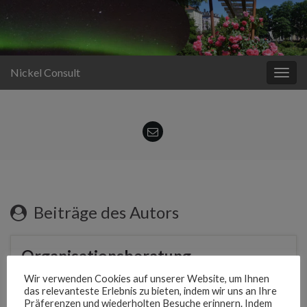
Nickel Consult
Navi
umsc
Beiträge des Autors
Organisationsberatung
Wir verwenden Cookies auf unserer Website, um Ihnen
das relevanteste Erlebnis zu bieten, indem wir uns an Ihre
Präferenzen und wiederholten Besuche erinnern. Indem