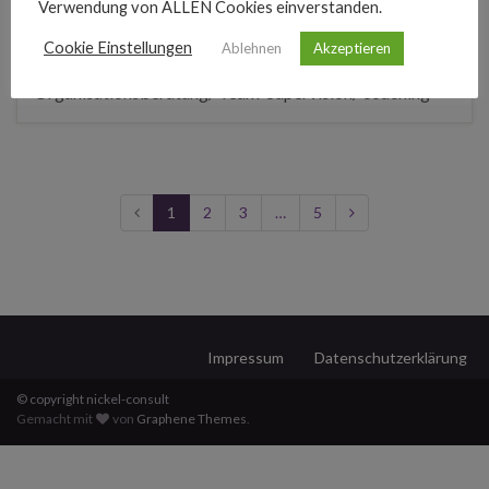
Verwendung von ALLEN Cookies einverstanden.
Cookie Einstellungen
Ablehnen
Akzeptieren
Organisationsberatung/ Team-Supervision/ coaching
1
2
3
…
5
Impressum
Datenschutzerklärung
© copyright nickel-consult
Gemacht mit
von
Graphene Themes
.